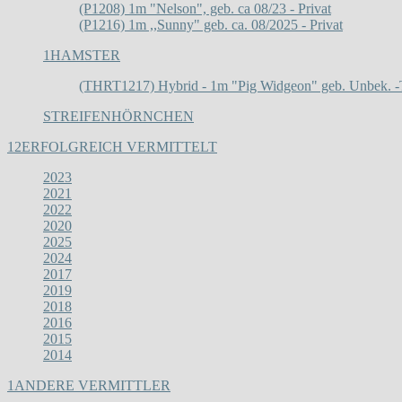
(P1208) 1m "Nelson", geb. ca 08/23 - Privat
(P1216) 1m ,,Sunny" geb. ca. 08/2025 - Privat
1
HAMSTER
(THRT1217) Hybrid - 1m "Pig Widgeon" geb. Unbek. -
STREIFENHÖRNCHEN
12
ERFOLGREICH VERMITTELT
2023
2021
2022
2020
2025
2024
2017
2019
2018
2016
2015
2014
1
ANDERE VERMITTLER