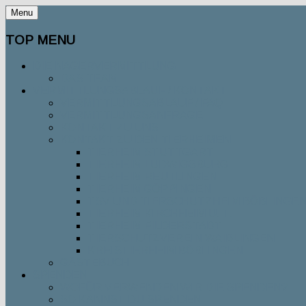
Menu
TOP MENU
DIE NAGERVERMITTLUNG
DAS TEAM
VERMITTLUNGSABLAUF / KONTAKT
VERMITTLUNGSABLAUF / FAQ
VERMITTLUNGSANFRAGE
KONTAKT ZU UNS
KONTAKT ZU DEN TIERHEIMEN
TIERHEIM STUTTGART
TIERHEIM LUDWIGSBURG
TIERHEIM REUTLINGEN
TIERHEIM GÖPPINGEN
TSV UND TIERSCHUTZHEIM BÖBLINGE
TIERHEIM KIRCHHEIM U. T.
TIERHEIM FILDERSTADT
TIERSCHUTZVEREIN WAIBLINGEN
KREISTIERHEIM BÖBLINGEN
GÄSTEBUCH
SPENDEN
WOFÜR VERWENDEN WIR DIE SPENDEN?
SO KANNST DU SPENDEN