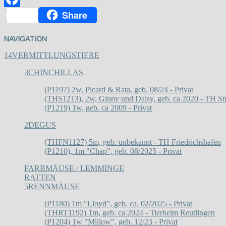
Share
Facebook
NAVIGATION
14
VERMITTLUNGSTIERE
3
CHINCHILLAS
(P1197) 2w, Picard & Rata, geb. 08/24 - Privat
(THS1213), 2w, Ginny und Daisy, geb. ca 2020 - TH Stu
(P1219) 1w, geb. ca 2009 - Privat
2
DEGUS
(THFN1127) 5m, geb. unbekannt - TH Friedrichshafen
(P1210), 1m "Chap", geb. 08/2025 - Privat
FARBMÄUSE / LEMMINGE
RATTEN
5
RENNMÄUSE
(P1180) 1m "Lloyd", geb. ca. 02/2025 - Privat
(THRT1192) 1m, geb. ca 2024 - Tierheim Reutlingen
(P1204) 1w "Millow", geb. 12/23 - Privat