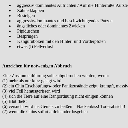
aggressiv-dominantes Aufrichten / Auf-die-Hinterfüße-Aufste
Zähne klappen
Besteigen
aggressiv-dominantes und beschwichtigendes Putzen
ängstliches oder dominantes Zwicken
Pipiduschen
Bespringen
Känguruboxen mit den Hinter- und Vorderpfoten
etwas (!) Fellverlust
Anzeichen für notwenigen Abbruch
Eine Zusammenführung sollte abgebrochen werden, wenn:
(1) mehr als nur kurz gejagt wird
(2) ein Chin Erschöpfungs- oder Panikzustände zeigt, krampft, massiv z
(3) viel Fell herausgerissen wird
(4) sich die Tiere auf eine Rangordnung nicht einigen können
(5) Blut fließt
(6) versucht wird ins Genick zu beißen – Nackenbiss! Todesabsicht!
(7) wenn die Chins sofort aufeinander losgehen