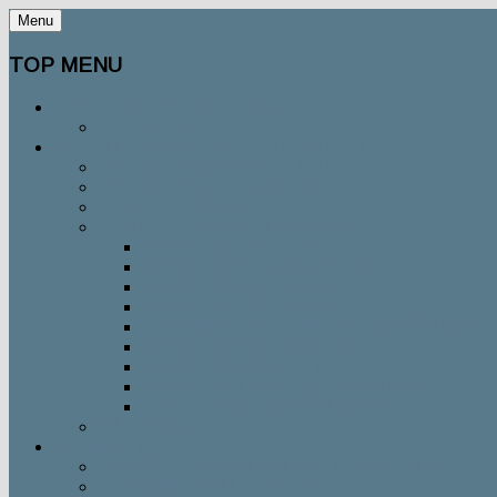
Menu
TOP MENU
DIE NAGERVERMITTLUNG
DAS TEAM
VERMITTLUNGSABLAUF / KONTAKT
VERMITTLUNGSABLAUF / FAQ
VERMITTLUNGSANFRAGE
KONTAKT ZU UNS
KONTAKT ZU DEN TIERHEIMEN
TIERHEIM STUTTGART
TIERHEIM LUDWIGSBURG
TIERHEIM REUTLINGEN
TIERHEIM GÖPPINGEN
TSV UND TIERSCHUTZHEIM BÖBLINGE
TIERHEIM KIRCHHEIM U. T.
TIERHEIM FILDERSTADT
TIERSCHUTZVEREIN WAIBLINGEN
KREISTIERHEIM BÖBLINGEN
GÄSTEBUCH
SPENDEN
WOFÜR VERWENDEN WIR DIE SPENDEN?
SO KANNST DU SPENDEN