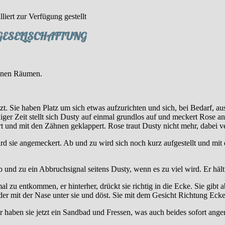
liert zur Verfügung gestellt
GESELLSCHAFTUNG
denen Räumen.
 Sie haben Platz um sich etwas aufzurichten und sich, bei Bedarf, aus
iger Zeit stellt sich Dusty auf einmal grundlos auf und meckert Rose an.
nd mit den Zähnen geklappert. Rose traut Dusty nicht mehr, dabei verhä
ird sie angemeckert. Ab und zu wird sich noch kurz aufgestellt und mit
und zu ein Abbruchsignal seitens Dusty, wenn es zu viel wird. Er hält vö
zu entkommen, er hinterher, drückt sie richtig in die Ecke. Sie gibt a
der mit der Nase unter sie und döst. Sie mit dem Gesicht Richtung Ec
haben sie jetzt ein Sandbad und Fressen, was auch beides sofort an