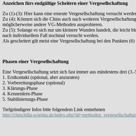
Anzeichen fürs endgültige Scheitern einer Vergesellschaftung
Zu (1)-(3): Hier kann eine erneute Vergesellschaftung versucht wer
Zu (4): Können sich die Chins auch nach weiteren Vergesellschaftun
möglicherweise andere VG-Methoden ausprobieren.
Zu (5): Solange es sich nur um kleinere Wunden handelt, die leicht blu
nach individuellem Fall nochmal versucht werden.
Als gescheitert gilt meist eine Vergesellschaftung bei den Punkten (6) 
Phasen einer Vergesellschaftung
Eine Vergesellschaftung setzt sich fast immer aus mindestens drei (3
1. Erstkontakt (optional, aber anzuraten)
2. Vorbereitungsphase (optional)
3. Klärungs-Phase
4. Kennenlern-Phase
5. Stabilisierungs-Phase
Tiefgründigere Infos bitte folgendem Link entnehmen
http://chinchilla-scientia.de/index.php?id=methoden_vergesellschaftu