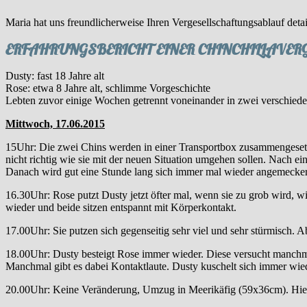
Maria hat uns freundlicherweise Ihren Vergesellschaftungsablauf detail
ERFAHRUNGSBERICHT EINER CHINCHILLAVER
Dusty: fast 18 Jahre alt
Rose: etwa 8 Jahre alt, schlimme Vorgeschichte
Lebten zuvor einige Wochen getrennt voneinander in zwei verschie
Mittwoch, 17.06.2015
15Uhr: Die zwei Chins werden in einer Transportbox zusammengesetzt.
nicht richtig wie sie mit der neuen Situation umgehen sollen. Nach ein
Danach wird gut eine Stunde lang sich immer mal wieder angemeckert u
16.30Uhr: Rose putzt Dusty jetzt öfter mal, wenn sie zu grob wird, w
wieder und beide sitzen entspannt mit Körperkontakt.
17.00Uhr: Sie putzen sich gegenseitig sehr viel und sehr stürmisch. Ab 
18.00Uhr: Dusty besteigt Rose immer wieder. Diese versucht manchmal 
Manchmal gibt es dabei Kontaktlaute. Dusty kuschelt sich immer wie
20.00Uhr: Keine Veränderung, Umzug in Meerikäfig (59x36cm). Hier 