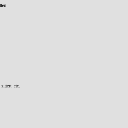
llen
ittert, etc.