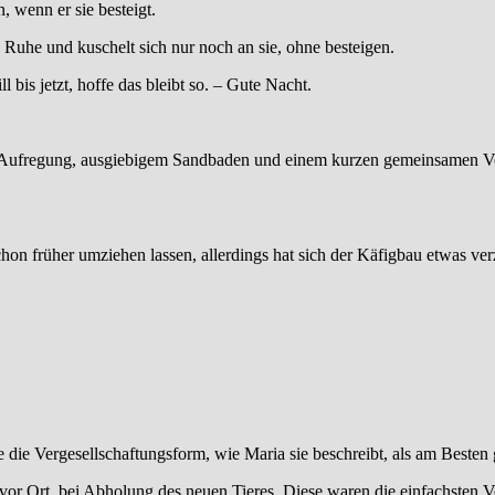
 wenn er sie besteigt.
 Ruhe und kuschelt sich nur noch an sie, ohne besteigen.
l bis jetzt, hoffe das bleibt so. – Gute Nacht.
 Aufregung, ausgiebigem Sandbaden und einem kurzen gemeinsamen Vesp
on früher umziehen lassen, allerdings hat sich der Käfigbau etwas ver
e die Vergesellschaftungsform, wie Maria sie beschreibt, als am Besten 
vor Ort, bei Abholung des neuen Tieres. Diese waren die einfachsten 