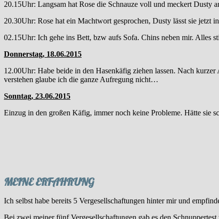
20.15Uhr: Langsam hat Rose die Schnauze voll und meckert Dusty an,
20.30Uhr: Rose hat ein Machtwort gesprochen, Dusty lässt sie jetzt in
02.15Uhr: Ich gehe ins Bett, bzw aufs Sofa. Chins neben mir. Alles stil
Donnerstag, 18.06.2015
12.00Uhr: Habe beide in den Hasenkäfig ziehen lassen. Nach kurzer
verstehen glaube ich die ganze Aufregung nicht…
Sonntag, 23.06.2015
Einzug in den großen Käfig, immer noch keine Probleme. Hätte sie sch
MEINE ERFAHRUNG
Ich selbst habe bereits 5 Vergesellschaftungen hinter mir und empfind
Bei zwei meiner fünf Vergesellschaftungen gab es den Schnuppertest 