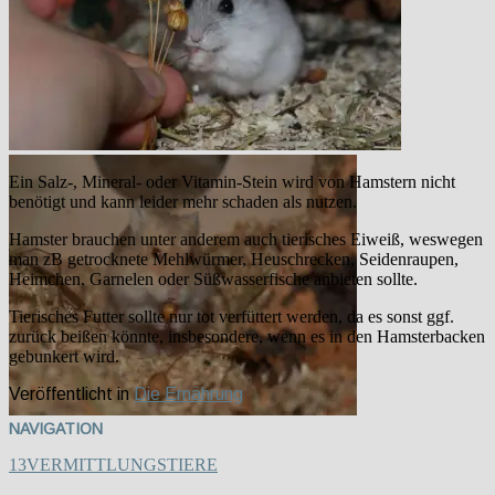
Ein Salz-, Mineral- oder Vitamin-Stein wird von Hamstern nicht
benötigt und kann leider mehr schaden als nutzen.
Hamster brauchen unter anderem auch tierisches Eiweiß, weswegen
man zB getrocknete Mehlwürmer, Heuschrecken, Seidenraupen,
Heimchen, Garnelen oder Süßwasserfische anbieten sollte.
Tierisches Futter sollte nur tot verfüttert werden, da es sonst ggf.
zurück beißen könnte, insbesondere, wenn es in den Hamsterbacken
gebunkert wird.
Veröffentlicht in
Die Ernährung
NAVIGATION
13
VERMITTLUNGSTIERE