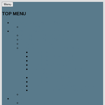
Menu
TOP MENU
DIE NAGERVERMITTLUNG
DAS TEAM
VERMITTLUNGSABLAUF / KONTAKT
VERMITTLUNGSABLAUF / FAQ
VERMITTLUNGSANFRAGE
KONTAKT ZU UNS
KONTAKT ZU DEN TIERHEIMEN
TIERHEIM STUTTGART
TIERHEIM LUDWIGSBURG
TIERHEIM REUTLINGEN
TIERHEIM GÖPPINGEN
TSV UND TIERSCHUTZHEIM
BÖBLINGEN
TIERHEIM KIRCHHEIM U. T.
TIERHEIM FILDERSTADT
TIERSCHUTZVEREIN WAIBLINGEN
KREISTIERHEIM BÖBLINGEN
GÄSTEBUCH
SPENDEN
WOFÜR VERWENDEN WIR DIE SPENDEN?