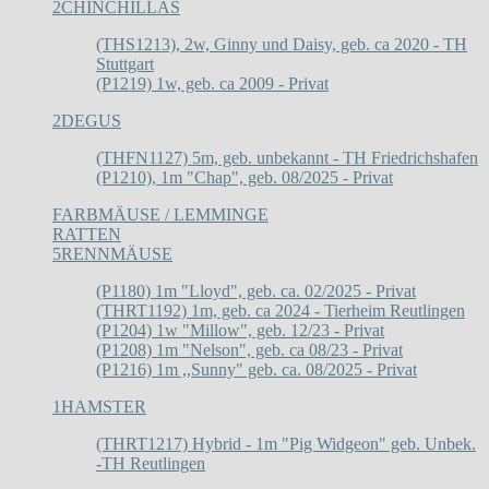
2
CHINCHILLAS
(THS1213), 2w, Ginny und Daisy, geb. ca 2020 - TH
Stuttgart
(P1219) 1w, geb. ca 2009 - Privat
2
DEGUS
(THFN1127) 5m, geb. unbekannt - TH Friedrichshafen
(P1210), 1m "Chap", geb. 08/2025 - Privat
FARBMÄUSE / LEMMINGE
RATTEN
5
RENNMÄUSE
(P1180) 1m "Lloyd", geb. ca. 02/2025 - Privat
(THRT1192) 1m, geb. ca 2024 - Tierheim Reutlingen
(P1204) 1w "Millow", geb. 12/23 - Privat
(P1208) 1m "Nelson", geb. ca 08/23 - Privat
(P1216) 1m ,,Sunny" geb. ca. 08/2025 - Privat
1
HAMSTER
(THRT1217) Hybrid - 1m "Pig Widgeon" geb. Unbek.
-TH Reutlingen