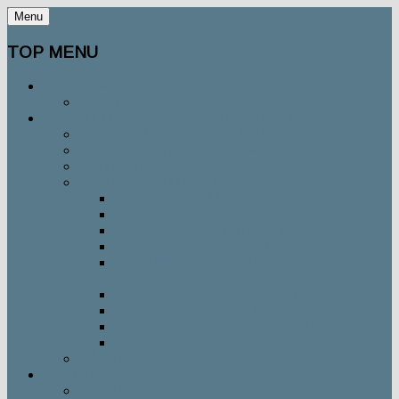
Menu
TOP MENU
DIE NAGERVERMITTLUNG
DAS TEAM
VERMITTLUNGSABLAUF / KONTAKT
VERMITTLUNGSABLAUF / FAQ
VERMITTLUNGSANFRAGE
KONTAKT ZU UNS
KONTAKT ZU DEN TIERHEIMEN
TIERHEIM STUTTGART
TIERHEIM LUDWIGSBURG
TIERHEIM REUTLINGEN
TIERHEIM GÖPPINGEN
TSV UND TIERSCHUTZHEIM
BÖBLINGEN
TIERHEIM KIRCHHEIM U. T.
TIERHEIM FILDERSTADT
TIERSCHUTZVEREIN WAIBLINGEN
KREISTIERHEIM BÖBLINGEN
GÄSTEBUCH
SPENDEN
WOFÜR VERWENDEN WIR DIE SPENDEN?