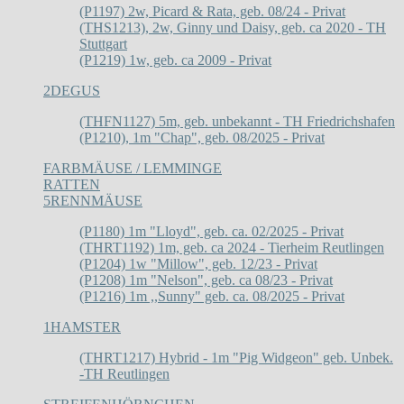
(P1197) 2w, Picard & Rata, geb. 08/24 - Privat
(THS1213), 2w, Ginny und Daisy, geb. ca 2020 - TH
Stuttgart
(P1219) 1w, geb. ca 2009 - Privat
2
DEGUS
(THFN1127) 5m, geb. unbekannt - TH Friedrichshafen
(P1210), 1m "Chap", geb. 08/2025 - Privat
FARBMÄUSE / LEMMINGE
RATTEN
5
RENNMÄUSE
(P1180) 1m "Lloyd", geb. ca. 02/2025 - Privat
(THRT1192) 1m, geb. ca 2024 - Tierheim Reutlingen
(P1204) 1w "Millow", geb. 12/23 - Privat
(P1208) 1m "Nelson", geb. ca 08/23 - Privat
(P1216) 1m ,,Sunny" geb. ca. 08/2025 - Privat
1
HAMSTER
(THRT1217) Hybrid - 1m "Pig Widgeon" geb. Unbek.
-TH Reutlingen