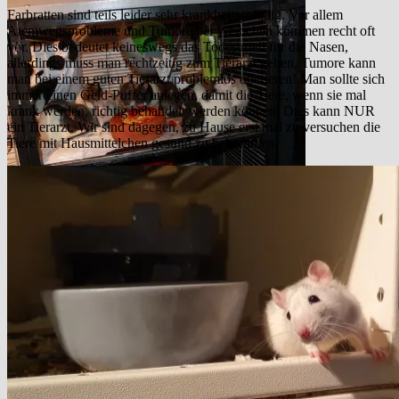
Farbratten sind teils leider sehr krankheitsanfällig. Vor allem
Atemwegsprobleme und Tumore bei Weibchen kommen recht oft
vor. Dies bedeutet keineswegs das Todesurteil für die Nasen,
allerdings muss man rechtzeitig zum Tierarzt gehen, Tumore kann
man bei einem guten Tierarzt problemlos operieren! Man sollte sich
immer einen Geld-Puffer anlegen, damit die Tiere, wenn sie mal
krank werden, richtig behandelt werden können. Dies kann NUR
ein Tierarzt. Wir sind dagegen, zu Hause erst mal zu versuchen die
Tiere mit Hausmittelchen gesund zu bekommen.