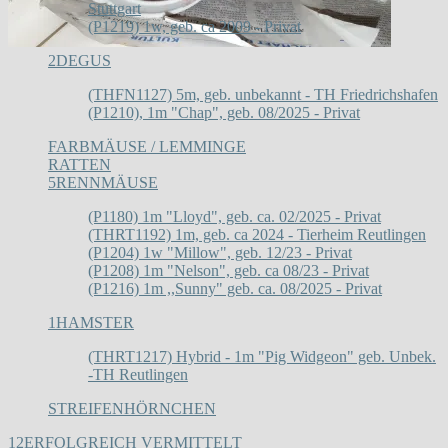
Stuttgart
(P1219) 1w, geb. ca 2009 - Privat
2
DEGUS
(THFN1127) 5m, geb. unbekannt - TH Friedrichshafen
(P1210), 1m "Chap", geb. 08/2025 - Privat
FARBMÄUSE / LEMMINGE
RATTEN
5
RENNMÄUSE
(P1180) 1m "Lloyd", geb. ca. 02/2025 - Privat
(THRT1192) 1m, geb. ca 2024 - Tierheim Reutlingen
(P1204) 1w "Millow", geb. 12/23 - Privat
(P1208) 1m "Nelson", geb. ca 08/23 - Privat
(P1216) 1m ,,Sunny" geb. ca. 08/2025 - Privat
1
HAMSTER
(THRT1217) Hybrid - 1m "Pig Widgeon" geb. Unbek.
-TH Reutlingen
STREIFENHÖRNCHEN
12
ERFOLGREICH VERMITTELT