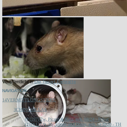
Veröffentlicht in
Die Tierart Farbratte
NAVIGATION
14
VERMITTLUNGSTIERE
3
CHINCHILLAS
(P1197) 2w, Picard & Rata, geb. 08/24 - Privat
(THS1213), 2w, Ginny und Daisy, geb. ca 2020 - TH