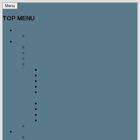
Menu
TOP MENU
DIE NAGERVERMITTLUNG
DAS TEAM
VERMITTLUNGSABLAUF / KONTAKT
VERMITTLUNGSABLAUF / FAQ
VERMITTLUNGSANFRAGE
KONTAKT ZU UNS
KONTAKT ZU DEN TIERHEIMEN
TIERHEIM STUTTGART
TIERHEIM LUDWIGSBURG
TIERHEIM REUTLINGEN
TIERHEIM GÖPPINGEN
TSV UND TIERSCHUTZHEIM
BÖBLINGEN
TIERHEIM KIRCHHEIM U. T.
TIERHEIM FILDERSTADT
TIERSCHUTZVEREIN WAIBLINGEN
KREISTIERHEIM BÖBLINGEN
GÄSTEBUCH
SPENDEN
WOFÜR VERWENDEN WIR DIE SPENDEN?