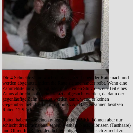
Die 4 Schneidezähne wachsen das ganze Leben der Ratte nach und
werden abgenutzt, indem die Ratte sie aneinander reibt. Wenn eine
Zahnfehlstellung vorliegt oder durch einen Sturz o.ä. ein Teil eines
Zahns abbricht, sollte ein Tierazt aufgesucht werden, da dann der
gegenläufige Zahn zu lang werden kann, wenn er keinen
Gegenüber mehr hat der ihn abnutzt. An Backenzähnen besitzen
Ratten 12 Stück.
Ratten haben zwar einen guten Rundum-Blick, können aber nur
schlecht dreidimensional sehen, weshalb Nase, Vibrissen (Tasthaare)
und Ohren für Ratten deutlich wichtiger sind, um sich zurecht zu