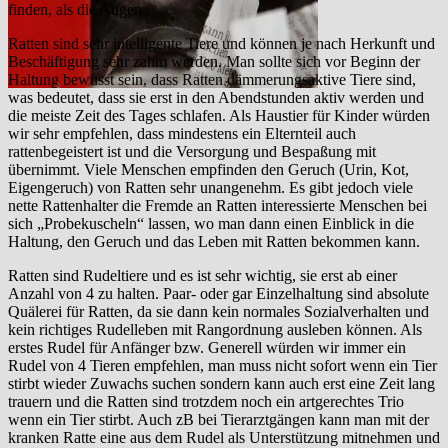
finden, als die Augen.
Ratten sind sehr intelligente Tiere und können je nach Herkunft und
Beschäftigung sehr zahm werden. Man sollte sich vor Beginn der
Haltung bewusst sein, dass Ratten dämmerungsaktive Tiere sind,
was bedeutet, dass sie erst in den Abendstunden aktiv werden und
die meiste Zeit des Tages schlafen. Als Haustier für Kinder würden
wir sehr empfehlen, dass mindestens ein Elternteil auch
rattenbegeistert ist und die Versorgung und Bespaßung mit
übernimmt. Viele Menschen empfinden den Geruch (Urin, Kot,
Eigengeruch) von Ratten sehr unangenehm. Es gibt jedoch viele
nette Rattenhalter die Fremde an Ratten interessierte Menschen bei
sich „Probekuscheln“ lassen, wo man dann einen Einblick in die
Haltung, den Geruch und das Leben mit Ratten bekommen kann.
Ratten sind Rudeltiere und es ist sehr wichtig, sie erst ab einer
Anzahl von 4 zu halten. Paar- oder gar Einzelhaltung sind absolute
Quälerei für Ratten, da sie dann kein normales Sozialverhalten und
kein richtiges Rudelleben mit Rangordnung ausleben können. Als
erstes Rudel für Anfänger bzw. Generell würden wir immer ein
Rudel von 4 Tieren empfehlen, man muss nicht sofort wenn ein Tier
stirbt wieder Zuwachs suchen sondern kann auch erst eine Zeit lang
trauern und die Ratten sind trotzdem noch ein artgerechtes Trio
wenn ein Tier stirbt. Auch zB bei Tierarztgängen kann man mit der
kranken Ratte eine aus dem Rudel als Unterstützung mitnehmen und