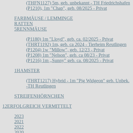
(THFN1127) 5m, geb. unbekannt - TH Friedrichshafen
(P1210), 1m "Chap", geb. 08/2025 - Privat
FARBMÄUSE / LEMMINGE
RATTEN
5
RENNMÄUSE
(P1180) 1m "Lloyd", geb. ca. 02/2025 - Privat
(THRT1192) 1m, geb. ca 2024 - Tierheim Reutlingen
(P1204) 1w "Millow", geb. 12/23 - Privat
(P1208) 1m "Nelson", geb. ca 08/23 - Privat
(P1216) 1m ,,Sunny" geb. ca. 08/2025 - Privat
1
HAMSTER
(THRT1217) Hybrid - 1m "Pig Widgeon" geb. Unbek.
-TH Reutlingen
STREIFENHÖRNCHEN
12
ERFOLGREICH VERMITTELT
2023
2021
2022
2020