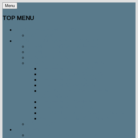
Menu
TOP MENU
DIE NAGERVERMITTLUNG
DAS TEAM
VERMITTLUNGSABLAUF / KONTAKT
VERMITTLUNGSABLAUF / FAQ
VERMITTLUNGSANFRAGE
KONTAKT ZU UNS
KONTAKT ZU DEN TIERHEIMEN
TIERHEIM STUTTGART
TIERHEIM LUDWIGSBURG
TIERHEIM REUTLINGEN
TIERHEIM GÖPPINGEN
TSV UND TIERSCHUTZHEIM
BÖBLINGEN
TIERHEIM KIRCHHEIM U. T.
TIERHEIM FILDERSTADT
TIERSCHUTZVEREIN WAIBLINGEN
KREISTIERHEIM BÖBLINGEN
GÄSTEBUCH
SPENDEN
WOFÜR VERWENDEN WIR DIE SPENDEN?