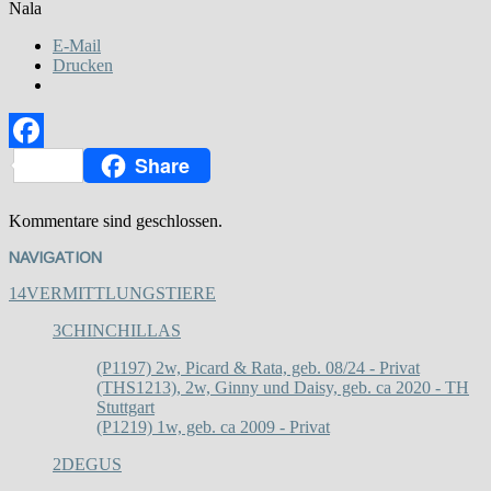
Nala
E-Mail
Drucken
Share
Facebook
Kommentare sind geschlossen.
NAVIGATION
14
VERMITTLUNGSTIERE
3
CHINCHILLAS
(P1197) 2w, Picard & Rata, geb. 08/24 - Privat
(THS1213), 2w, Ginny und Daisy, geb. ca 2020 - TH
Stuttgart
(P1219) 1w, geb. ca 2009 - Privat
2
DEGUS