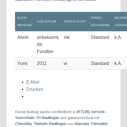
BUCH-
FARBE/
BESOND
GEB-DATUM
GESCHLECHT
NR/NAME
ZEICHNUNG
CHARA
Alwin
unbekannt,
mk
Standard
k.A.
da
Fundtier
Yumi
2011
w
Standard
k.A.
E-Mail
Drucken
Dieser Beitrag wurde veröffentlicht in
(RT105) 1w+1mk -
Yumi+Alwin-TH Reutlingen
und gekennzeichnet mit
Chinchilla
,
Tierheim Reutlingen
von
Manuela
.
Permalink