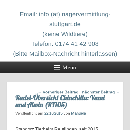
Email:
info (at) nagervermittlung-
stuttgart.de
(keine Wildtiere)
Telefon: 0174 41 42 908
(Bitte Mailbox-Nachricht hinterlassen)
Menu
Beitragsnavigation
←
vorheriger Beitrag
nächster Beitrag
→
Rudel-Übersicht Chinchilla: Yumi
und Alwin (RT105)
Veröffentlicht am
22.10.2015
von
Manuela
Standort: Tierheim Reutlingen, seit 2015