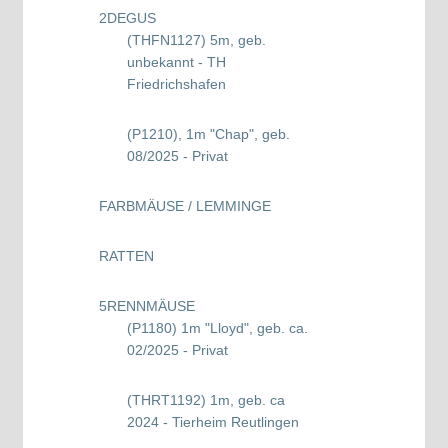
2
DEGUS
(THFN1127) 5m, geb.
unbekannt - TH
Friedrichshafen
(P1210), 1m "Chap", geb.
08/2025 - Privat
FARBMÄUSE / LEMMINGE
RATTEN
5
RENNMÄUSE
(P1180) 1m "Lloyd", geb. ca.
02/2025 - Privat
(THRT1192) 1m, geb. ca
2024 - Tierheim Reutlingen