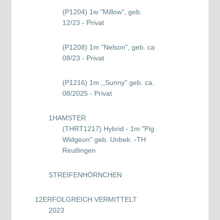
(P1204) 1w "Millow", geb.
12/23 - Privat
(P1208) 1m "Nelson", geb. ca
08/23 - Privat
(P1216) 1m ,,Sunny" geb. ca.
08/2025 - Privat
1
HAMSTER
(THRT1217) Hybrid - 1m "Pig
Widgeon" geb. Unbek. -TH
Reutlingen
STREIFENHÖRNCHEN
12
ERFOLGREICH VERMITTELT
2023