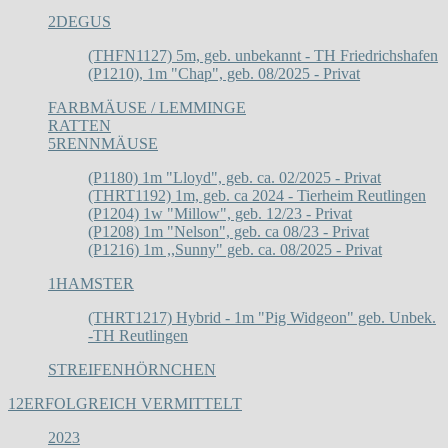
2
DEGUS
(THFN1127) 5m, geb. unbekannt - TH Friedrichshafen
(P1210), 1m "Chap", geb. 08/2025 - Privat
FARBMÄUSE / LEMMINGE
RATTEN
5
RENNMÄUSE
(P1180) 1m "Lloyd", geb. ca. 02/2025 - Privat
(THRT1192) 1m, geb. ca 2024 - Tierheim Reutlingen
(P1204) 1w "Millow", geb. 12/23 - Privat
(P1208) 1m "Nelson", geb. ca 08/23 - Privat
(P1216) 1m ,,Sunny" geb. ca. 08/2025 - Privat
1
HAMSTER
(THRT1217) Hybrid - 1m "Pig Widgeon" geb. Unbek.
-TH Reutlingen
STREIFENHÖRNCHEN
12
ERFOLGREICH VERMITTELT
2023