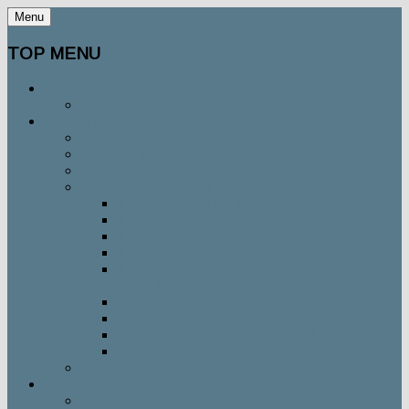
Menu
TOP MENU
DIE NAGERVERMITTLUNG
DAS TEAM
VERMITTLUNGSABLAUF / KONTAKT
VERMITTLUNGSABLAUF / FAQ
VERMITTLUNGSANFRAGE
KONTAKT ZU UNS
KONTAKT ZU DEN TIERHEIMEN
TIERHEIM STUTTGART
TIERHEIM LUDWIGSBURG
TIERHEIM REUTLINGEN
TIERHEIM GÖPPINGEN
TSV UND TIERSCHUTZHEIM
BÖBLINGEN
TIERHEIM KIRCHHEIM U. T.
TIERHEIM FILDERSTADT
TIERSCHUTZVEREIN WAIBLINGEN
KREISTIERHEIM BÖBLINGEN
GÄSTEBUCH
SPENDEN
WOFÜR VERWENDEN WIR DIE SPENDEN?