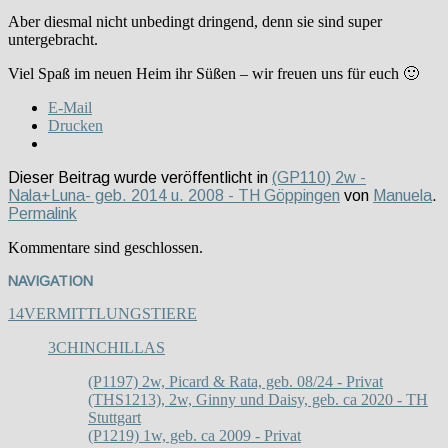
Aber diesmal nicht unbedingt dringend, denn sie sind super
untergebracht.
Viel Spaß im neuen Heim ihr Süßen – wir freuen uns für euch 🙂
E-Mail
Drucken
Dieser Beitrag wurde veröffentlicht in
(GP110) 2w -
Nala+Luna- geb. 2014 u. 2008 - TH Göppingen
von
Manuela
.
Permalink
Kommentare sind geschlossen.
NAVIGATION
14
VERMITTLUNGSTIERE
3
CHINCHILLAS
(P1197) 2w, Picard & Rata, geb. 08/24 - Privat
(THS1213), 2w, Ginny und Daisy, geb. ca 2020 - TH
Stuttgart
(P1219) 1w, geb. ca 2009 - Privat