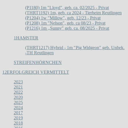
(P1180) 1m "Lloyd", geb. ca. 02/2025 - Privat
(THRT1192) 1m, geb. ca 2024 - Tierheim Reutlingen
(P1204) 1w "Millow", geb. 12/23 - Privat
(P1208) 1m "Nelson", geb. ca 08/23 - Privat
(P1216) 1m ,,Sunny" geb. ca. 08/2025 - Privat
1
HAMSTER
(THRT1217) Hybrid - 1m "Pig Widgeon" geb. Unbek.
-TH Reutlingen
STREIFENHÖRNCHEN
12
ERFOLGREICH VERMITTELT
2023
2021
2022
2020
2025
2024
2017
2019
2018