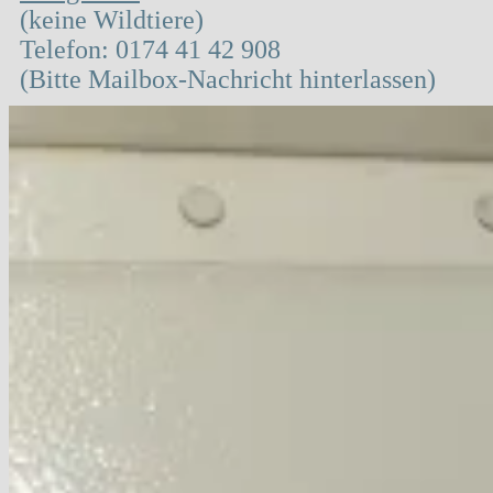
(keine Wildtiere)
Telefon: 0174 41 42 908
(Bitte Mailbox-Nachricht hinterlassen)