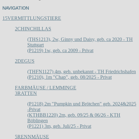
NAVIGATION
15
VERMITTLUNGSTIERE
2
CHINCHILLAS
(THS1213), 2w, Ginny und Daisy, geb. ca 2020 - TH
Stuttgart
(P1219) 1w, geb. ca 2009 - Privat
2
DEGUS
(THFN1127) 4m, geb. unbekannt - TH Friedrichshafen
(P1210), 1m "Chap", geb. 08/2025 - Privat
FARBMÄUSE / LEMMINGE
3
RATTEN
(P1218) 2m "Pumpkin und Brötchen" geb. 2024&2025
-Privat
(KTHBB1220) 2m, geb. 09/25 & 06/26 - KTH
Böblingen
(P1221) 3m, geb. Juli/25 - Privat
5
RENNMÄUSE