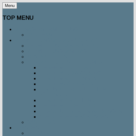
Menu
TOP MENU
DIE NAGERVERMITTLUNG
DAS TEAM
VERMITTLUNGSABLAUF / KONTAKT
VERMITTLUNGSABLAUF / FAQ
VERMITTLUNGSANFRAGE
KONTAKT ZU UNS
KONTAKT ZU DEN TIERHEIMEN
TIERHEIM STUTTGART
TIERHEIM LUDWIGSBURG
TIERHEIM REUTLINGEN
TIERHEIM GÖPPINGEN
TSV UND TIERSCHUTZHEIM
BÖBLINGEN
TIERHEIM KIRCHHEIM U. T.
TIERHEIM FILDERSTADT
TIERSCHUTZVEREIN WAIBLINGEN
KREISTIERHEIM BÖBLINGEN
GÄSTEBUCH
SPENDEN
WOFÜR VERWENDEN WIR DIE SPENDEN?