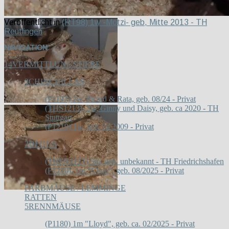
Veröffentlicht in
(RT98) 1w -Motzi- geb, Mitte 2013 - TH
Reutlingen
NAVIGATION
14
VERMITTLUNGSTIERE
3
CHINCHILLAS
(P1197) 2w, Picard & Rata, geb. 08/24 - Privat
(THS1213), 2w, Ginny und Daisy, geb. ca 2020 - TH
Stuttgart
(P1219) 1w, geb. ca 2009 - Privat
2
DEGUS
(THFN1127) 5m, geb. unbekannt - TH Friedrichshafen
(P1210), 1m "Chap", geb. 08/2025 - Privat
FARBMÄUSE / LEMMINGE
RATTEN
5
RENNMÄUSE
(P1180) 1m "Lloyd", geb. ca. 02/2025 - Privat