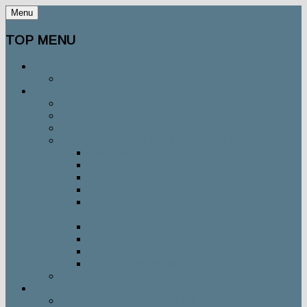
Menu
TOP MENU
DIE NAGERVERMITTLUNG
DAS TEAM
VERMITTLUNGSABLAUF / KONTAKT
VERMITTLUNGSABLAUF / FAQ
VERMITTLUNGSANFRAGE
KONTAKT ZU UNS
KONTAKT ZU DEN TIERHEIMEN
TIERHEIM STUTTGART
TIERHEIM LUDWIGSBURG
TIERHEIM REUTLINGEN
TIERHEIM GÖPPINGEN
TSV UND TIERSCHUTZHEIM
BÖBLINGEN
TIERHEIM KIRCHHEIM U. T.
TIERHEIM FILDERSTADT
TIERSCHUTZVEREIN WAIBLINGEN
KREISTIERHEIM BÖBLINGEN
GÄSTEBUCH
SPENDEN
WOFÜR VERWENDEN WIR DIE SPENDEN?