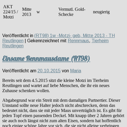
AKT
Mitte
Vermutl. Gold-
224/15 /
w
neugierig
2013
Schecke
Motzi
Veröffentlicht in
(RT98) 1w -Motzi- geb, Mitte 2013 - TH
Reutlingen
|
Gekennzeichnet mit
Rennmaus
,
Tierheim
Reutlingen
Einsame Rennmausdame (RT98)
Veröffentlicht am
20.10.2015
von
Maria
Bereits seit dem 4.5.2015 sitzt die kleine Motzi im Tierheim
Reutlingen und wartet auf liebe Menschen, die ihr ein neues
Zuhause schenken wollen.
Abgabegrund war ein Streit mit dem damaligen Partnertier. Dieser
Umstand sollte neue Halter jedoch nicht abschrecken, denn das
bedeutet nicht, dass sie mit jeder Maus unverträglich ist. Es gibt für
jeden Topf einen passenden Deckel. Mit knapp über 2 Jahren gehört
sie auch noch längst nicht zum alten Eisen, sondern hat hoffentlich
noch einige schöne Jahre vor sich, die sie nicht alleine verbringen