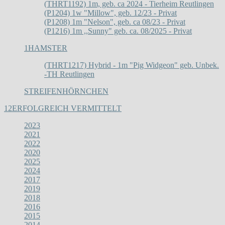
(THRT1192) 1m, geb. ca 2024 - Tierheim Reutlingen
(P1204) 1w "Millow", geb. 12/23 - Privat
(P1208) 1m "Nelson", geb. ca 08/23 - Privat
(P1216) 1m ,,Sunny" geb. ca. 08/2025 - Privat
1
HAMSTER
(THRT1217) Hybrid - 1m "Pig Widgeon" geb. Unbek.
-TH Reutlingen
STREIFENHÖRNCHEN
12
ERFOLGREICH VERMITTELT
2023
2021
2022
2020
2025
2024
2017
2019
2018
2016
2015
2014