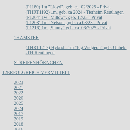
(P1180) 1m "Lloyd", geb. ca. 02/2025 - Privat
(THRT1192) 1m, geb. ca 2024 - Tierheim Reutlingen
(P1204) 1w "Millow", geb. 12/23 - Privat
(P1208) 1m "Nelson", geb. ca 08/23 - Privat
(P1216) 1m ,,Sunny" geb. ca. 08/2025 - Privat
1
HAMSTER
(THRT1217) Hybrid - 1m "Pig Widgeon" geb. Unbek.
-TH Reutlingen
STREIFENHÖRNCHEN
12
ERFOLGREICH VERMITTELT
2023
2021
2022
2020
2025
2024
2017
2019
2018
2016