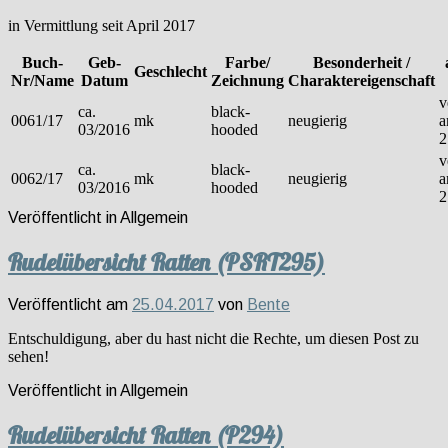
in Vermittlung seit April 2017
Buch-
Geb-
Farbe/
Besonderheit /
Geschlecht
Nr/Name
Datum
Zeichnung
Charaktereigenschaft
v
ca.
black-
0061/17
mk
neugierig
03/2016
hooded
2
v
ca.
black-
0062/17
mk
neugierig
03/2016
hooded
2
Veröffentlicht in
Allgemein
Rudelübersicht Ratten (PSRT295)
Veröffentlicht am
25.04.2017
von
Bente
Entschuldigung, aber du hast nicht die Rechte, um diesen Post zu
sehen!
Veröffentlicht in
Allgemein
Rudelübersicht Ratten (P294)