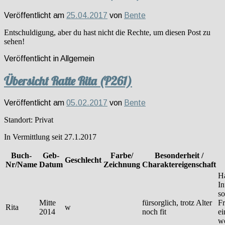
Veröffentlicht am
25.04.2017
von
Bente
Entschuldigung, aber du hast nicht die Rechte, um diesen Post zu
sehen!
Veröffentlicht in
Allgemein
Übersicht Ratte Rita (P261)
Veröffentlicht am
05.02.2017
von
Bente
Standort: Privat
In Vermittlung seit 27.1.2017
Buch-
Geb-
Farbe/
Besonderheit /
Geschlecht
Nr/Name
Datum
Zeichnung
Charaktereigenschaft
H
In
so
Mitte
fürsorglich, trotz Alter
F
Rita
w
2014
noch fit
ei
w