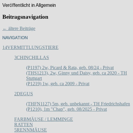
Veröffentlicht in
Allgemein
Beitragsnavigation
←
ältere Beiträge
NAVIGATION
14
VERMITTLUNGSTIERE
3
CHINCHILLAS
(P1197) 2w, Picard & Rata, geb. 08/24 - Privat
(THS1213), 2w, Ginny und Daisy, geb. ca 2020 - TH
Stuttgart
(P1219) 1w, geb. ca 2009 - Privat
2
DEGUS
(THFN1127) 5m, geb. unbekannt - TH Friedrichshafen
(P1210), 1m "Chap", geb. 08/2025 - Privat
FARBMÄUSE / LEMMINGE
RATTEN
5
RENNMÄUSE