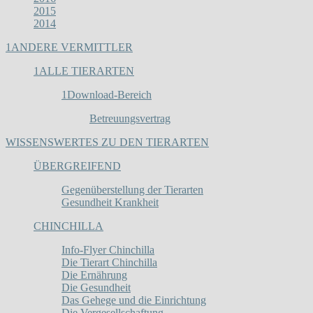
2015
2014
1
ANDERE VERMITTLER
1
ALLE TIERARTEN
1
Download-Bereich
Betreuungsvertrag
WISSENSWERTES ZU DEN TIERARTEN
ÜBERGREIFEND
Gegenüberstellung der Tierarten
Gesundheit Krankheit
CHINCHILLA
Info-Flyer Chinchilla
Die Tierart Chinchilla
Die Ernährung
Die Gesundheit
Das Gehege und die Einrichtung
Die Vergesellschaftung